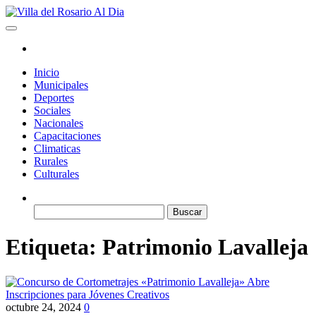
Saltar
al
Villa del Rosario Al Dia
Noticias de la villa
contenido
Inicio
Municipales
Deportes
Sociales
Nacionales
Capacitaciones
Climaticas
Rurales
Culturales
Buscar:
Etiqueta:
Patrimonio Lavalleja
octubre 24, 2024
0