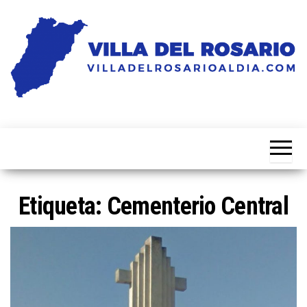
Saltar
al
contenido
Noticias
Villa
de la
del
villa
Rosario
Al Dia
Etiqueta:
Cementerio Central