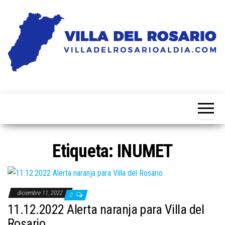
Saltar
al
contenido
Noticias
Villa
de la
del
villa
Rosario
Al Dia
Etiqueta:
INUMET
diciembre 11, 2022
0
11.12.2022 Alerta naranja para Villa del
Rosario