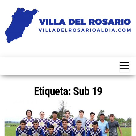
Saltar
al
contenido
Noticias
Villa
de la
del
villa
Rosario
Al Dia
Etiqueta:
Sub 19