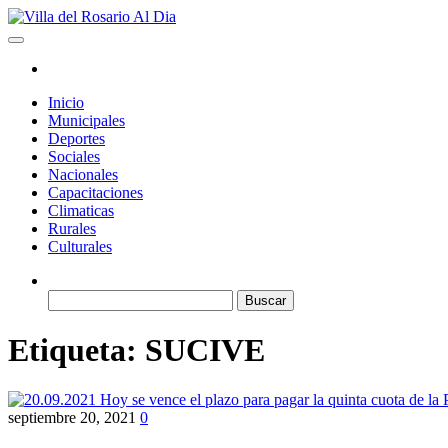
Saltar
al
Villa del Rosario Al Dia
Noticias de la villa
contenido
Inicio
Municipales
Deportes
Sociales
Nacionales
Capacitaciones
Climaticas
Rurales
Culturales
Buscar:
Etiqueta:
SUCIVE
septiembre 20, 2021
0