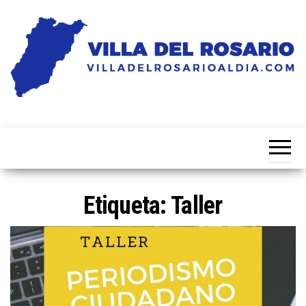
Saltar
al
contenido
Noticias
Villa
de la
del
villa
Rosario
Al Dia
Etiqueta:
Taller