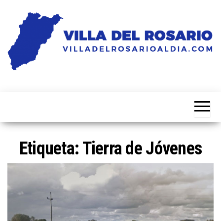
Saltar
al
contenido
Noticias
Villa
de la
del
villa
Rosario
Al Dia
Etiqueta:
Tierra de Jóvenes