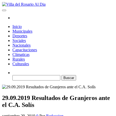
Saltar
al
Villa del Rosario Al Dia
Noticias de la villa
contenido
Inicio
Municipales
Deportes
Sociales
Nacionales
Capacitaciones
Climaticas
Rurales
Culturales
Buscar:
29.09.2019 Resultados de Granjeros ante
el C.A. Solís
septiembre 29, 2019
0
Por
Redaccion