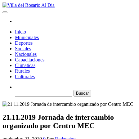
Saltar
al
Villa del Rosario Al Dia
Noticias de la villa
contenido
Inicio
Municipales
Deportes
Sociales
Nacionales
Capacitaciones
Climaticas
Rurales
Culturales
Buscar:
21.11.2019 Jornada de intercambio
organizado por Centro MEC
noviembre 21, 2019
0
Por
Redaccion