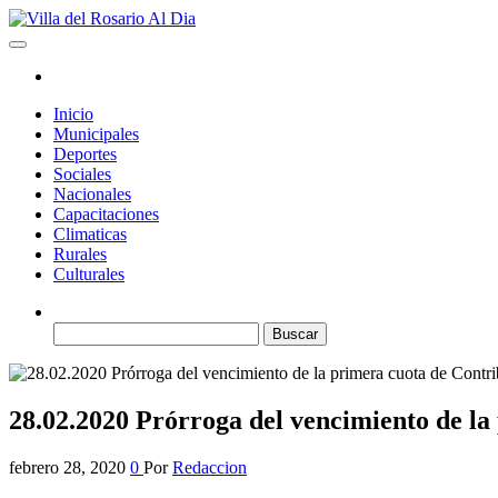
Saltar
al
Villa del Rosario Al Dia
Noticias de la villa
contenido
Inicio
Municipales
Deportes
Sociales
Nacionales
Capacitaciones
Climaticas
Rurales
Culturales
Buscar:
28.02.2020 Prórroga del vencimiento de la
febrero 28, 2020
0
Por
Redaccion