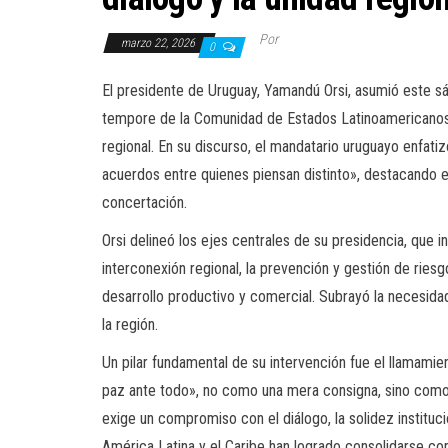
Por
marzo 22, 2026
0
El presidente de Uruguay, Yamandú Orsi, asumió este 
tempore de la Comunidad de Estados Latinoamericanos 
regional. En su discurso, el mandatario uruguayo enfatiz
acuerdos entre quienes piensan distinto», destacando e
concertación.
Orsi delineó los ejes centrales de su presidencia, que in
interconexión regional, la prevención y gestión de riesg
desarrollo productivo y comercial. Subrayó la necesida
la región.
Un pilar fundamental de su intervención fue el llamamient
paz ante todo», no como una mera consigna, sino como un
exige un compromiso con el diálogo, la solidez instituc
América Latina y el Caribe han logrado consolidarse c