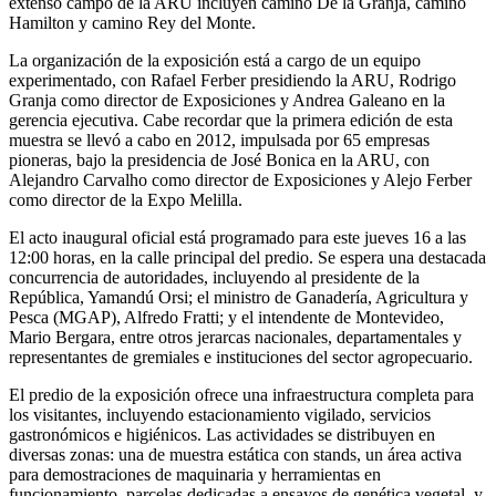
extenso campo de la ARU incluyen camino De la Granja, camino
Hamilton y camino Rey del Monte.
La organización de la exposición está a cargo de un equipo
experimentado, con Rafael Ferber presidiendo la ARU, Rodrigo
Granja como director de Exposiciones y Andrea Galeano en la
gerencia ejecutiva. Cabe recordar que la primera edición de esta
muestra se llevó a cabo en 2012, impulsada por 65 empresas
pioneras, bajo la presidencia de José Bonica en la ARU, con
Alejandro Carvalho como director de Exposiciones y Alejo Ferber
como director de la Expo Melilla.
El acto inaugural oficial está programado para este jueves 16 a las
12:00 horas, en la calle principal del predio. Se espera una destacada
concurrencia de autoridades, incluyendo al presidente de la
República, Yamandú Orsi; el ministro de Ganadería, Agricultura y
Pesca (MGAP), Alfredo Fratti; y el intendente de Montevideo,
Mario Bergara, entre otros jerarcas nacionales, departamentales y
representantes de gremiales e instituciones del sector agropecuario.
El predio de la exposición ofrece una infraestructura completa para
los visitantes, incluyendo estacionamiento vigilado, servicios
gastronómicos e higiénicos. Las actividades se distribuyen en
diversas zonas: una de muestra estática con stands, un área activa
para demostraciones de maquinaria y herramientas en
funcionamiento, parcelas dedicadas a ensayos de genética vegetal, y