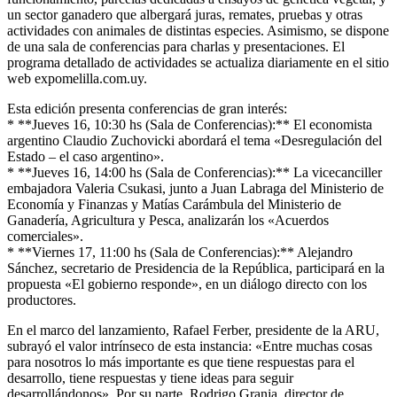
un sector ganadero que albergará juras, remates, pruebas y otras
actividades con animales de distintas especies. Asimismo, se dispone
de una sala de conferencias para charlas y presentaciones. El
programa detallado de actividades se actualiza diariamente en el sitio
web expomelilla.com.uy.
Esta edición presenta conferencias de gran interés:
* **Jueves 16, 10:30 hs (Sala de Conferencias):** El economista
argentino Claudio Zuchovicki abordará el tema «Desregulación del
Estado – el caso argentino».
* **Jueves 16, 14:00 hs (Sala de Conferencias):** La vicecanciller
embajadora Valeria Csukasi, junto a Juan Labraga del Ministerio de
Economía y Finanzas y Matías Carámbula del Ministerio de
Ganadería, Agricultura y Pesca, analizarán los «Acuerdos
comerciales».
* **Viernes 17, 11:00 hs (Sala de Conferencias):** Alejandro
Sánchez, secretario de Presidencia de la República, participará en la
propuesta «El gobierno responde», en un diálogo directo con los
productores.
En el marco del lanzamiento, Rafael Ferber, presidente de la ARU,
subrayó el valor intrínseco de esta instancia: «Entre muchas cosas
para nosotros lo más importante es que tiene respuestas para el
desarrollo, tiene respuestas y tiene ideas para seguir
desarrollándonos». Por su parte, Rodrigo Granja, director de