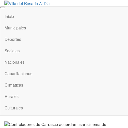
Saltar
al
Villa del Rosario Al Dia
Noticias de la villa
contenido
Inicio
Municipales
Deportes
Sociales
Nacionales
Capacitaciones
Climaticas
Rurales
Culturales